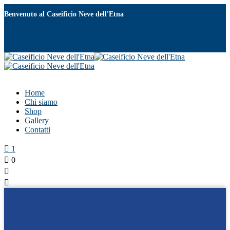
Benvenuto al Caseificio
Neve dell'Etna
+39 3921687386
SP2iii, 43, 95016 Mascali CT
Visita lo shop
Home
Chi siamo
Shop
Gallery
Contatti
1
0