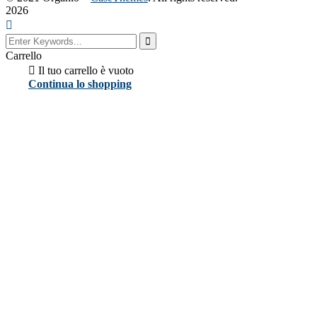
2026
Carrello
Il tuo carrello è vuoto
Continua lo shopping
Close
this
module
Si informa la gentile clientela che non
effettuiamo spedizioni fino a
settembre.
Grazie per la comprensione.