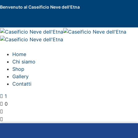
Benvenuto al Caseificio
Neve dell'Etna
Visita lo shop
+39 3921687386
SP2iii, 43, 95016 Mascali CT
Home
Chi siamo
Shop
Gallery
Contatti
1
0